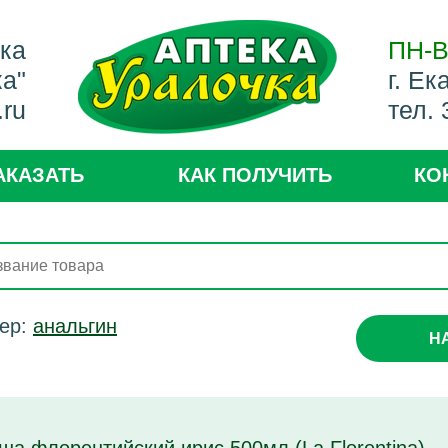
ека
ПН-В
ка"
г. Ек
.ru
тел.
АКАЗАТЬ
КАК ПОЛУЧИТЬ
КО
ер:
анальгин
Н