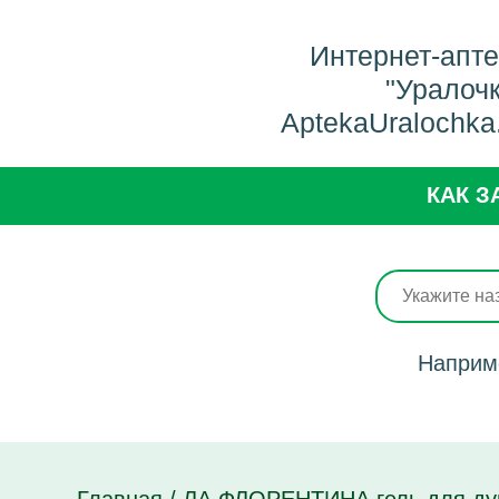
Интернет-апт
"Уралоч
AptekaUralochka
КАК З
Наприм