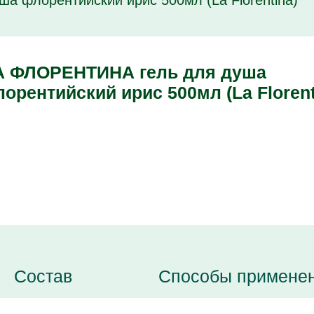
 флорентийский ирис 500мл (La Florentina)
А ФЛОРЕНТИНА гель для душа
орентийский ирис 500мл (La Florent
Состав
Способы примене