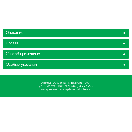
Описание
Состав
Способ применения
Особые указания
Аптека "Уралочка" г. Екатеринбург
ул. 8 Марта, 150, тел. (343) 3-777-222
интернет-аптека aptekauralochka.ru