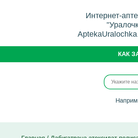
Интернет-апт
"Уралоч
AptekaUralochka
КАК З
Наприм