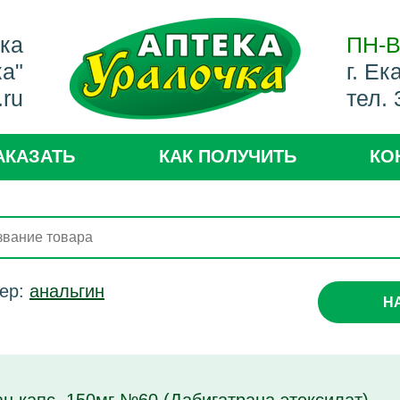
ека
ПН-В
ка"
г. Ек
.ru
тел.
АКАЗАТЬ
КАК ПОЛУЧИТЬ
КО
ер:
анальгин
Н