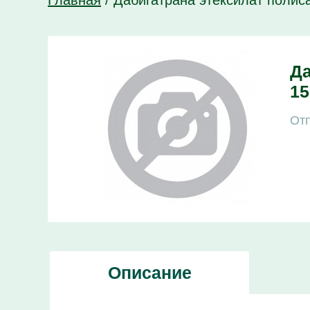
Главная
/
Дабигатрана этексилат полиса
Да
15
Отп
Описание