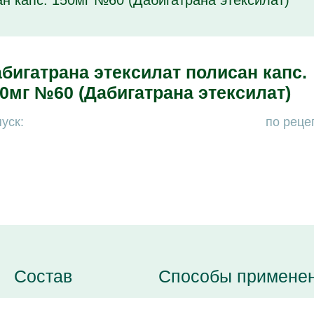
н капс. 150мг №60 (Дабигатрана этексилат)
бигатрана этексилат полисан капс.
0мг №60 (Дабигатрана этексилат)
уск:
по реце
Состав
Способы примене