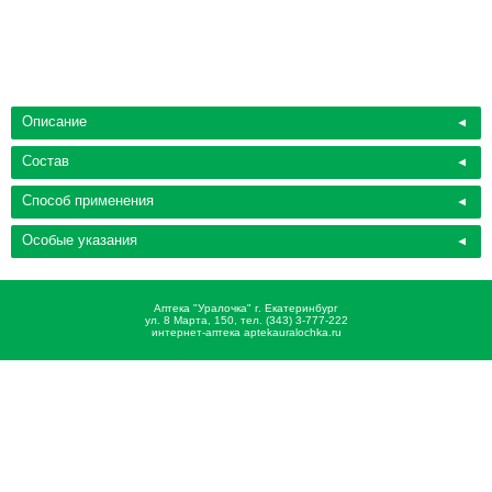
Описание
Состав
Способ применения
Особые указания
Аптека "Уралочка" г. Екатеринбург
ул. 8 Марта, 150, тел. (343) 3-777-222
интернет-аптека aptekauralochka.ru