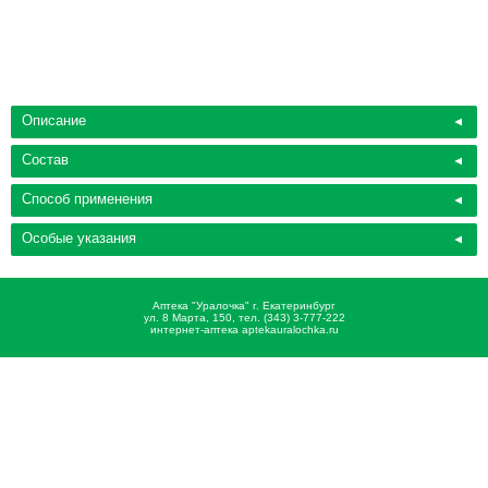
Описание
Состав
Способ применения
Особые указания
Аптека "Уралочка" г. Екатеринбург
ул. 8 Марта, 150, тел. (343) 3-777-222
интернет-аптека aptekauralochka.ru