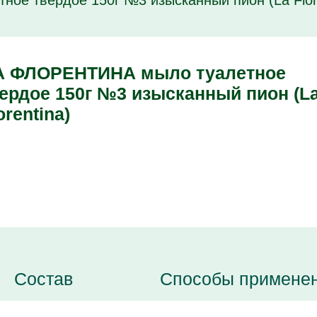
е твердое 150г №3 изысканный пион (La Flore
А ФЛОРЕНТИНА мыло туалетное
ердое 150г №3 изысканный пион (L
orentina)
Состав
Способы примене