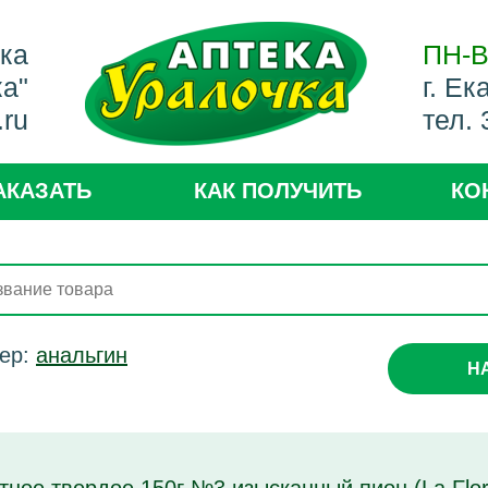
ека
ПН-В
ка"
г. Ек
.ru
тел.
АКАЗАТЬ
КАК ПОЛУЧИТЬ
КО
ер:
анальгин
Н