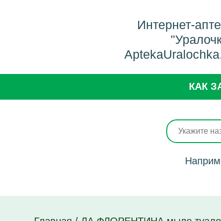
Интернет-апт
"Уралоч
AptekaUralochka
КАК З
Наприм