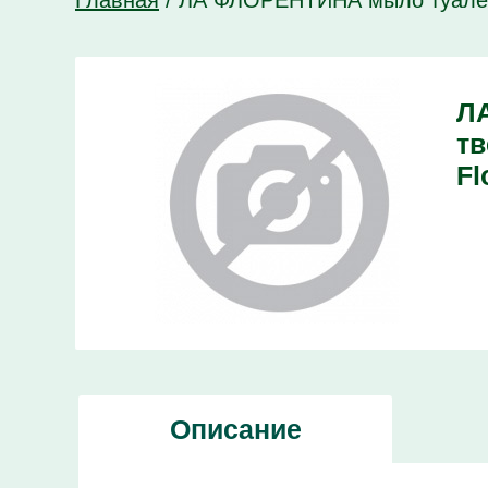
Главная
/
ЛА ФЛОРЕНТИНА мыло туалетно
Л
тв
Fl
Описание