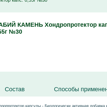
тор капс. 0,55г №30
АБИЙ КАМЕНЬ Хондропротектор кап
55г №30
Состав
Способы примене
ропротектор капсулы - Биологически активная добавка 