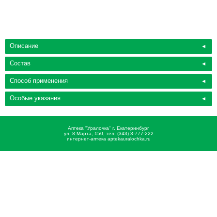
Описание
Состав
Способ применения
Особые указания
Аптека "Уралочка" г. Екатеринбург
ул. 8 Марта, 150, тел. (343) 3-777-222
интернет-аптека aptekauralochka.ru