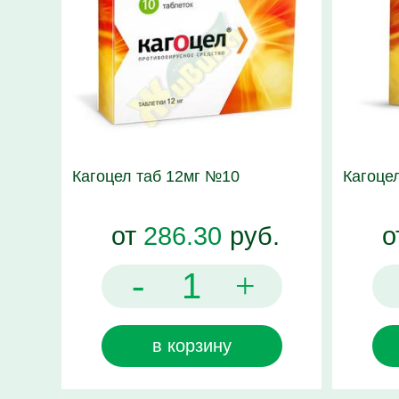
Кагоцел таб 12мг №10
Кагоце
от
286.30
руб.
о
-
+
в корзину