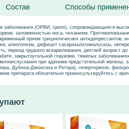
Состав
Способы примене
е заболевания (ОРВИ, грипп), сопровождающиеся высок
орком, заложенностью носа, чиханием. Противопоказан
овременный прием трициклических антидепрессантов, и
зия, алкоголизм, дефицит сахаразы/изомальтазы, непер
ь, период грудного вскармливания, детский возраст до 
бете, закрытоугольной глаукоме, тяжелых заболеваниях 
 мочеиспускания при аденоме предстательной железы, 
ра, Дубина-Джонсона и Ротора), гипертиреозе, феохро
мом препарата обязательно проконсультируйтесь с вра
купают