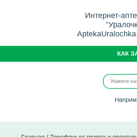
Интернет-апт
"Уралоч
AptekaUralochka
КАК З
Наприм