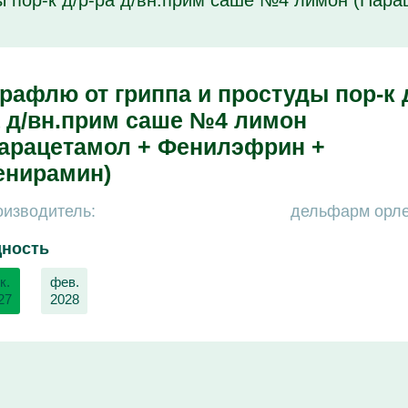
ы пор-к д/р-ра д/вн.прим саше №4 лимон (Пар
рафлю от гриппа и простуды пор-к д
 д/вн.прим саше №4 лимон
арацетамол + Фенилэфрин +
енирамин)
изводитель:
дельфарм орл
дность
к.
фев.
27
2028