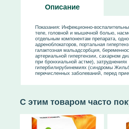
Описание
Показания: Инфекционно-воспалительны
теле, головной и мышечной болью, насм
отдельным компонентам препарата, одн
адреноблокаторов, портальная гипертен
галактозная мальадсорбция, беременност
артериальной гипертензии, сахарном диа
при бронхиальной астме), затруднениях
гипербилирубинемиях (синдромы Жильбе
перечисленных заболеваний, перед прие
С этим товаром часто по