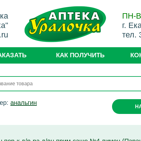
ека
ПН-В
ка"
г. Ек
.ru
тел.
АКАЗАТЬ
КАК ПОЛУЧИТЬ
КО
ер:
анальгин
Н