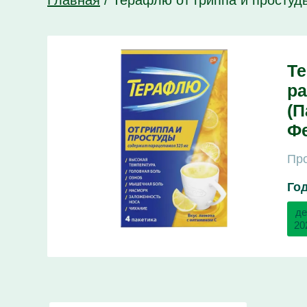
Главная
/
Терафлю от гриппа и простуд
Те
ра
(П
Ф
Про
Го
де
20