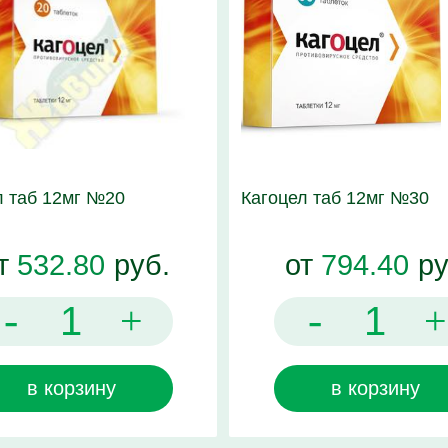
л таб 12мг №20
Кагоцел таб 12мг №30
т
532.80
руб.
от
794.40
ру
-
-
+
+
в корзину
в корзину