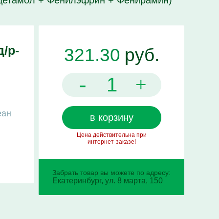
ацетамол + Фенилэфрин + Фенирамин)
/р-
321.30
руб.
-
+
еан
в корзину
Цена действительна при
интернет-заказе!
Забрать товар вы можете по адресу:
Екатеринбург, ул. 8 марта, 150