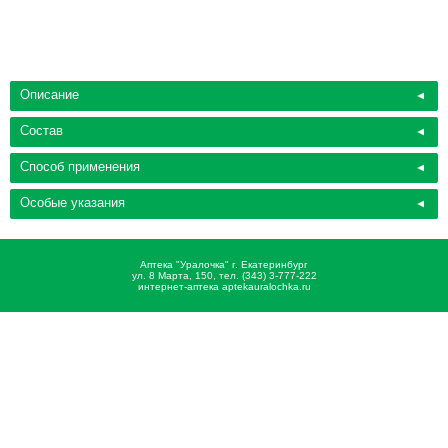
Описание
Состав
Способ применения
Особые указания
Аптека "Уралочка" г. Екатеринбург
ул. 8 Марта, 150, тел. (343) 3-777-222
интернет-аптека aptekauralochka.ru