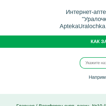
Интернет-апт
"Уралоч
AptekaUralochka
КАК З
Наприм