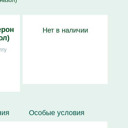
назол)
ерон
Нет в наличии
ол)
пту
ния
Особые условия