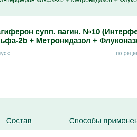
(Интерферон альфа-2b + Метронидазол + Флуко
гиферон супп. вагин. №10 (Интерф
ьфа-2b + Метронидазол + Флуконаз
уск:
по реце
Состав
Способы примене