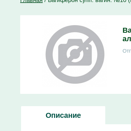
Главная
/
Вагиферон супп. вагин. №10 
Ва
ал
Отп
Описание