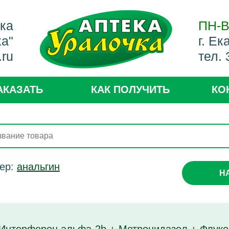
ека
ПН-В
ка"
г. Ек
.ru
тел.
АКАЗАТЬ
КАК ПОЛУЧИТЬ
КО
ер:
анальгин
Н