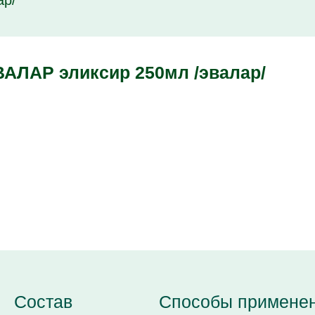
ар/
АЛАР эликсир 250мл /эвалар/
Состав
Способы примене