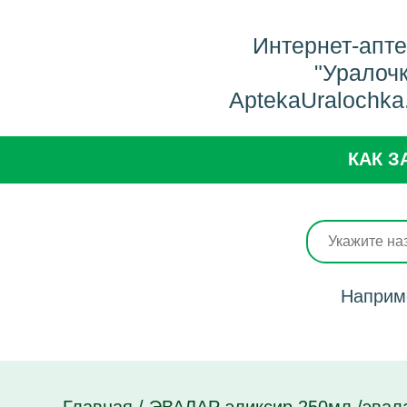
Интернет-апт
"Уралоч
AptekaUralochka
КАК З
Наприм