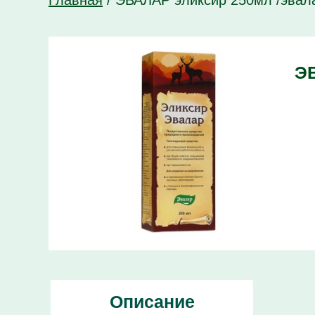
Главная
/
ЭВАЛАР эликсир 250мл /эвал
ЭВ
Описание