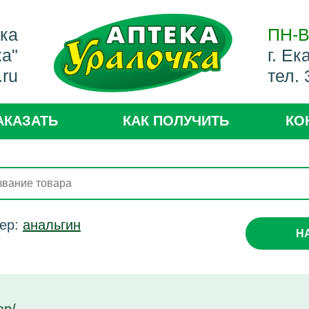
ека
ПН-В
ка"
г. Ек
.ru
тел.
АКАЗАТЬ
КАК ПОЛУЧИТЬ
КО
ер:
анальгин
Н