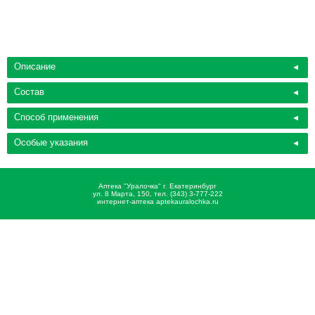
Описание
Состав
Способ применения
Особые указания
Аптека "Уралочка" г. Екатеринбург
ул. 8 Марта, 150, тел. (343) 3-777-222
интернет-аптека aptekauralochka.ru