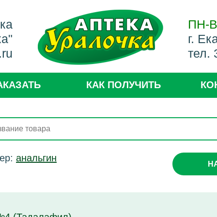
ека
ПН-В
ка"
г. Ек
.ru
тел.
АКАЗАТЬ
КАК ПОЛУЧИТЬ
КО
ер:
анальгин
Н