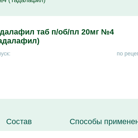
 №4 (Тадалафил)
далафил таб п/об/пл 20мг №4
адалафил)
уск:
по реце
Состав
Способы примене