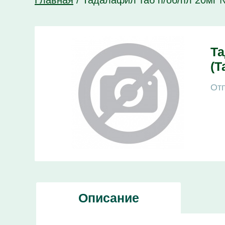
Главная
/
Тадалафил таб п/об/пл 20мг
Та
(Т
Отп
Описание