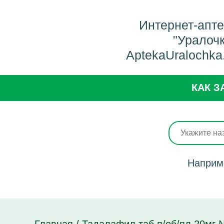
Интернет-апт
"Уралоч
AptekaUralochka
КАК З
Наприм