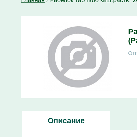
Главная
/
Рабелок таб п/об киш.раств. 
Ра
(Р
Отп
Описание