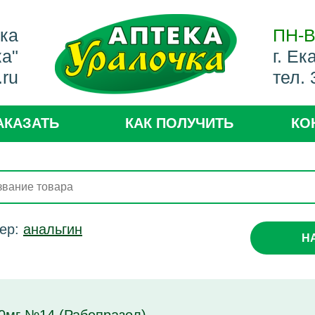
ека
ПН-В
ка"
г. Ек
.ru
тел.
АКАЗАТЬ
КАК ПОЛУЧИТЬ
КО
ер:
анальгин
Н