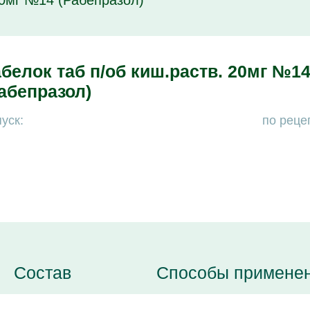
20мг №14 (Рабепразол)
белок таб п/об киш.раств. 20мг №1
абепразол)
уск:
по реце
Состав
Способы примене