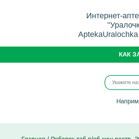
Интернет-апт
"Уралоч
AptekaUralochka
КАК З
Наприм