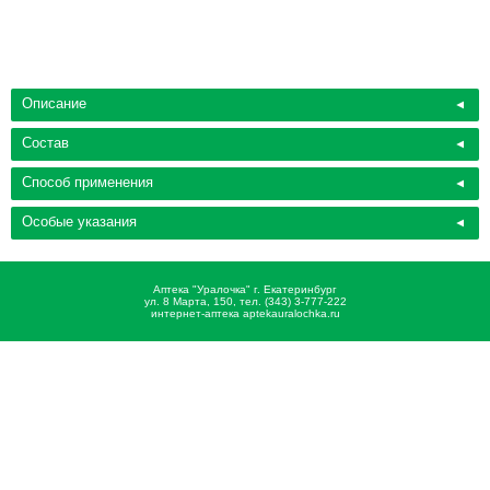
Описание
Состав
Способ применения
Особые указания
Аптека "Уралочка" г. Екатеринбург
ул. 8 Марта, 150, тел. (343) 3-777-222
интернет-аптека aptekauralochka.ru