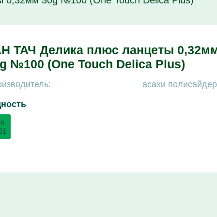
 0,32мм 30g №100 (One Touch Delica Plus)
Н ТАЧ Делика плюс ланцеты 0,32м
g №100 (One Touch Delica Plus)
изводитель:
асахи полисайдер
дность
в.
31