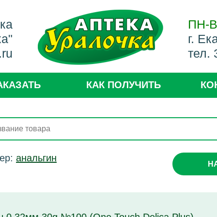
ека
ПН-В
ка"
г. Ек
.ru
тел.
АКАЗАТЬ
КАК ПОЛУЧИТЬ
КО
ер:
анальгин
Н