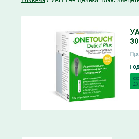
Главная
/
УАН ТАЧ Делика плюс ланцеты
УА
30
Про
Го
фе
20