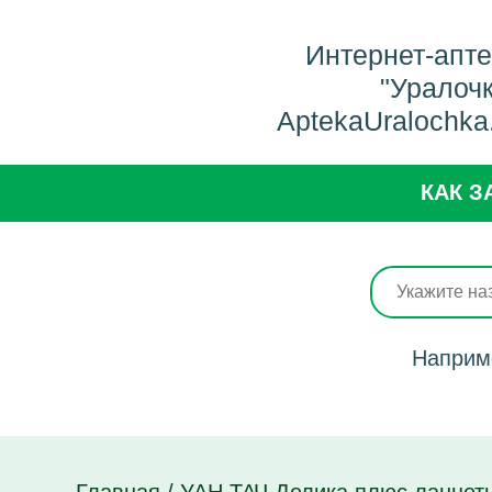
Интернет-апт
"Уралоч
AptekaUralochka
КАК З
Наприм