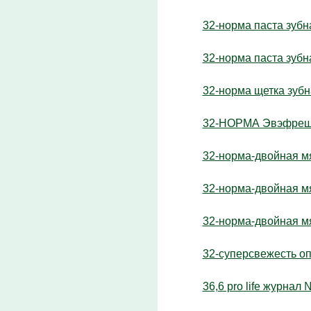
32-норма паста зубн
32-норма паста зубн
32-норма щетка зуб
32-НОРМА Эвэфреш д
32-норма-двойная м
32-норма-двойная м
32-норма-двойная м
32-суперсвежесть оп
36,6 pro life журнал