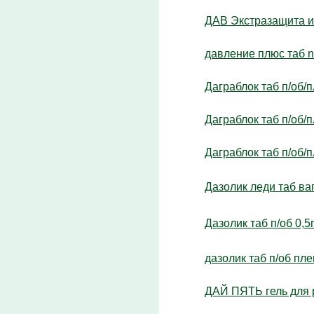
ДАВ Экстразащита и 
давление плюс таб 
Даграблок таб п/об/
Даграблок таб п/об/
Даграблок таб п/об/
Дазолик леди таб в
Дазолик таб п/об 0,
дазолик таб п/об пле
ДАЙ ПЯТЬ гель для 