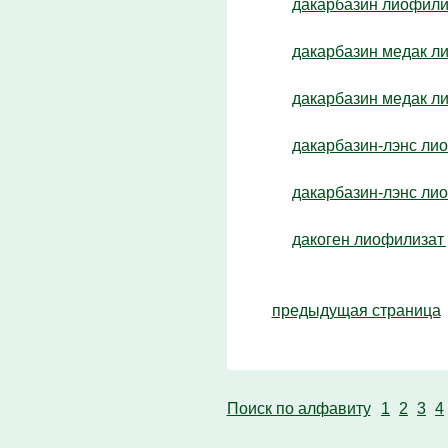
дакарбазин лиофилиза
дакарбазин медак лио
дакарбазин медак лио
дакарбазин-лэнс лиоф
дакарбазин-лэнс лиоф
дакоген лиофилизат д
предыдущая страница
Поиск по алфавиту
1
2
3
4