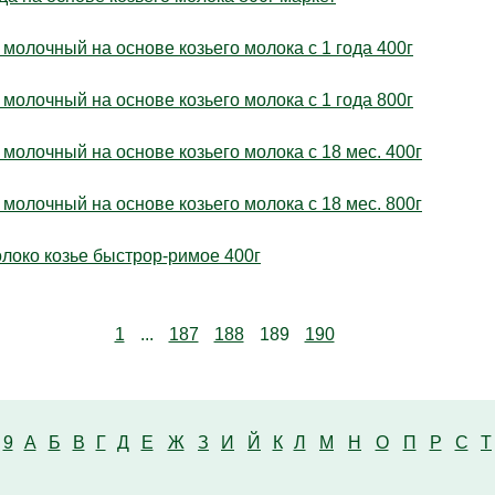
молочный на основе козьего молока с 1 года 400г
молочный на основе козьего молока с 1 года 800г
молочный на основе козьего молока с 18 мес. 400г
молочный на основе козьего молока с 18 мес. 800г
локо козье быстрор-римое 400г
1
...
187
188
189
190
9
А
Б
В
Г
Д
Е
Ж
З
И
Й
К
Л
М
Н
О
П
Р
С
Т