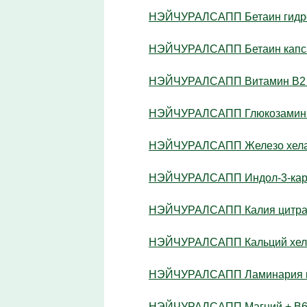
НЭЙЧУРАЛСАПП Бетаин гидрохл
НЭЙЧУРАЛСАПП Бетаин капс. 
НЭЙЧУРАЛСАПП Витамин В2 ка
НЭЙЧУРАЛСАПП Глюкозамин хо
НЭЙЧУРАЛСАПП Железо хелат 
НЭЙЧУРАЛСАПП Индол-3-карби
НЭЙЧУРАЛСАПП Калия цитрат 
НЭЙЧУРАЛСАПП Кальций хелат
НЭЙЧУРАЛСАПП Ламинария кап
НЭЙЧУРАЛСАПП Магний + В6 к