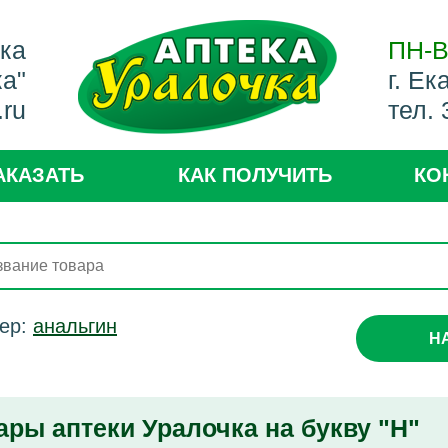
ека
ПН-В
ка"
г. Ек
.ru
тел.
АКАЗАТЬ
КАК ПОЛУЧИТЬ
КО
ер:
анальгин
Н
ары аптеки Уралочка на букву "Н"