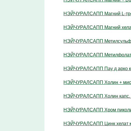
НЭЙЧУРАЛСАПП Магний L-треон
НЭЙЧУРАЛСАПП Магний хелат 
НЭЙЧУРАЛСАПП Метилсульфонил
НЭЙЧУРАЛСАПП Метилфолат ка
НЭЙЧУРАЛСАПП Пау д арко кап
НЭЙЧУРАЛСАПП Холин + мио-ин
НЭЙЧУРАЛСАПП Холин капс. №
НЭЙЧУРАЛСАПП Хром пиколина
НЭЙЧУРАЛСАПП Цинк хелат ка