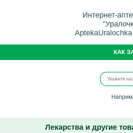
Интернет-апт
"Уралоч
AptekaUralochka
КАК З
Наприм
Лекарства и другие тов