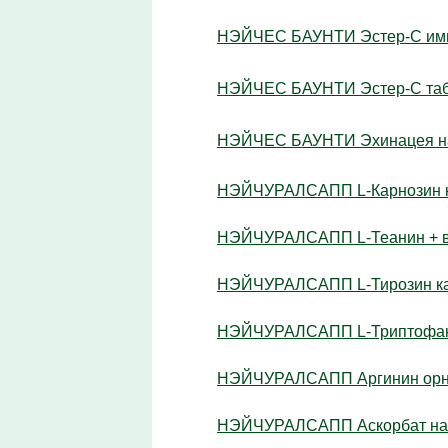
НЭЙЧЕС БАУНТИ Эстер-С иммун
НЭЙЧЕС БАУНТИ Эстер-С таб 
НЭЙЧЕС БАУНТИ Эхинацея нату
НЭЙЧУРАЛСАПП L-Карнозин ка
НЭЙЧУРАЛСАПП L-Теанин + вит
НЭЙЧУРАЛСАПП L-Тирозин кап
НЭЙЧУРАЛСАПП L-Триптофан к
НЭЙЧУРАЛСАПП Аргинин орнити
НЭЙЧУРАЛСАПП Аскорбат натри