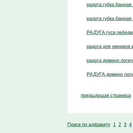
радуга губка банная 
радуга губка банная 
РАДУГА гуси лебеди 
радуга для умников 
радуга домино логи
РАДУГА домино логи
предыдущая страница
Поиск по алфавиту
1
2
3
4