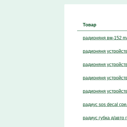
Товар
радионяня вм-152 
радионяня устройств
радионяня устройств
радионяня устройств
радионяня устройств
радиус sos decal сре
радиус губка д/авто 