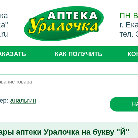
ека
ПН-В
ка"
г. Ек
.ru
тел.
АКАЗАТЬ
КАК ПОЛУЧИТЬ
КО
ер:
анальгин
Н
ары аптеки Уралочка на букву "Й"