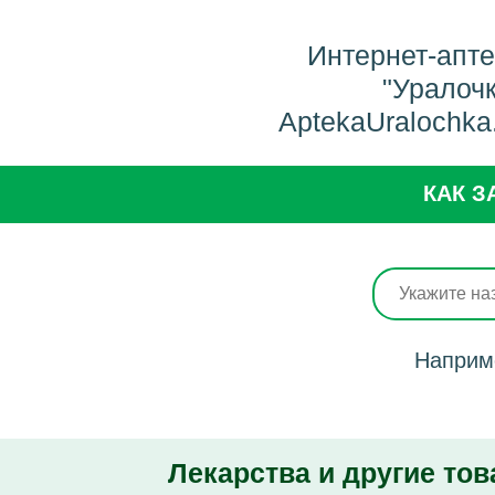
Интернет-апт
"Уралоч
AptekaUralochka
КАК З
Наприм
Лекарства и другие тов