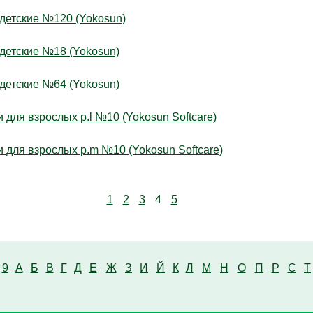
етские №120 (Yokosun)
етские №18 (Yokosun)
етские №64 (Yokosun)
ля взрослых р.l №10 (Yokosun Softcare)
для взрослых р.m №10 (Yokosun Softcare)
1
2
3
4
5
9
А
Б
В
Г
Д
Е
Ж
З
И
Й
К
Л
М
Н
О
П
Р
С
Т