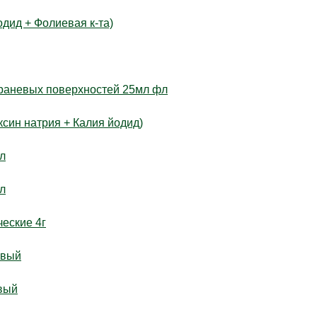
ид + Фолиевая к-та)
 раневых поверхностей 25мл фл
син натрия + Калия йодид)
фл
фл
еские 4г
овый
овый