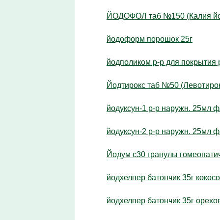
ЙОДОФОЛ таб №150 (Калия йод
йодоформ порошок 25г
йодполиком р-р для покрытия
Йодтирокс таб №50 (Левотирок
йодуксун-1 р-р наружн. 25мл 
йодуксун-2 р-р наружн. 25мл 
Йодум с30 гранулы гомеопатич
йодхелпер батончик 35г кокос
йодхелпер батончик 35г орех