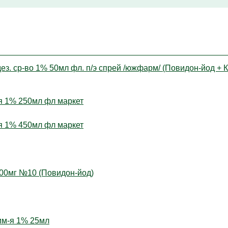
ез. ср-во 1% 50мл фл. п/э спрей /южфарм/ (Повидон-йод + 
я 1% 250мл фл маркет
я 1% 450мл фл маркет
200мг №10 (Повидон-йод)
рим-я 1% 25мл