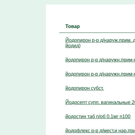
Товар
Йодопирон р-р д/наруж.прим. д
йодид)
йодопирон р-р д/наружн.прим-
йодопирон р-р д/наружн.прим-
йодопирон субст.
Йодосепт супп. вагинальные 
йодостин таб п/об 0.1мг n100
йодофлекс р-р д/мест.и нар.п