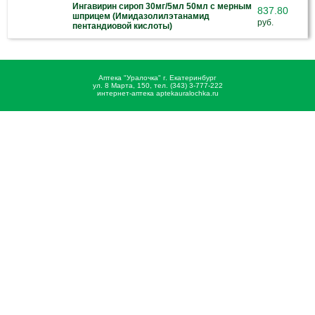
Ингавирин сироп 30мг/5мл 50мл с мерным
837.80
шприцем (Имидазолилэтанамид
руб.
пентандиовой кислоты)
Аптека "Уралочка" г. Екатеринбург
ул. 8 Марта, 150, тел. (343) 3-777-222
интернет-аптека aptekauralochka.ru