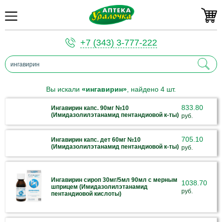
+7 (343) 3-777-222
Вы искали
«ингавирин»
, найдено 4 шт.
833.80
Ингавирин капс. 90мг №10
(Имидазолилэтанамид пентандиовой к-ты)
руб.
705.10
Ингавирин капс. дет 60мг №10
(Имидазолилэтанамид пентандиовой к-ты)
руб.
Ингавирин сироп 30мг/5мл 90мл с мерным
1038.70
шприцем (Имидазолилэтанамид
руб.
пентандиовой кислоты)