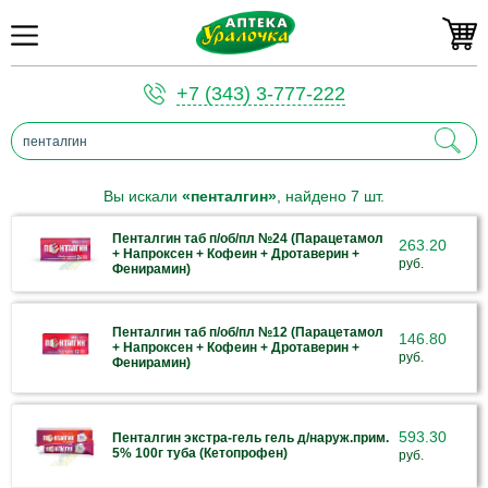
+7 (343) 3-777-222
Вы искали
«пенталгин»
, найдено 7 шт.
Пенталгин таб п/об/пл №24 (Парацетамол
263.20
+ Напроксен + Кофеин + Дротаверин +
руб.
Фенирамин)
Пенталгин таб п/об/пл №12 (Парацетамол
146.80
+ Напроксен + Кофеин + Дротаверин +
руб.
Фенирамин)
593.30
Пенталгин экстра-гель гель д/наруж.прим.
5% 100г туба (Кетопрофен)
руб.