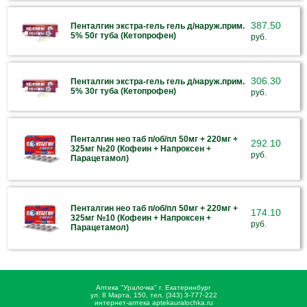
387.50
Пенталгин экстра-гель гель д/наруж.прим.
5% 50г туба (Кетопрофен)
руб.
306.30
Пенталгин экстра-гель гель д/наруж.прим.
5% 30г туба (Кетопрофен)
руб.
Пенталгин нео таб п/об/пл 50мг + 220мг +
292.10
325мг №20 (Кофеин + Напроксен +
руб.
Парацетамол)
Пенталгин нео таб п/об/пл 50мг + 220мг +
174.10
325мг №10 (Кофеин + Напроксен +
руб.
Парацетамол)
Аптека "Уралочка" г. Екатеринбург
ул. 8 Марта, 150, тел. (343) 3-777-222
интернет-аптека aptekauralochka.ru