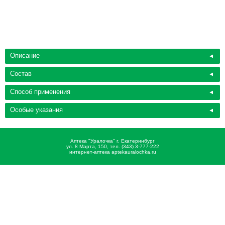
Описание
Состав
Способ применения
Особые указания
Аптека "Уралочка" г. Екатеринбург
ул. 8 Марта, 150, тел. (343) 3-777-222
интернет-аптека aptekauralochka.ru